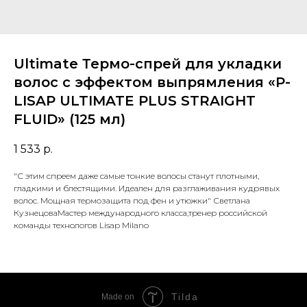
Ultimate Термо-спрей для укладки
волос с эффектом выпрямления «P-
LISAP ULTIMATE PLUS STRAIGHT
FLUID» (125 мл)
1 533
р.
"С этим спреем даже самые тонкие волосы станут плотными,
гладкими и блестящими. Идеален для разглаживания кудрявых
волос. Мощная термозащита под фен и утюжки" Светлана
КузнецоваМастер международного класса,тренер российской
команды технологов Lisap Milano
Tilda
Made on