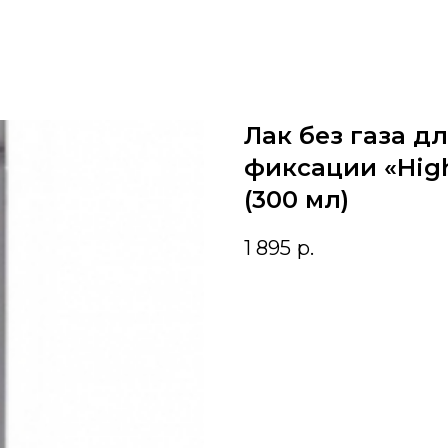
Лак без газа д
фиксации «High
(300 мл)
1 895
р.