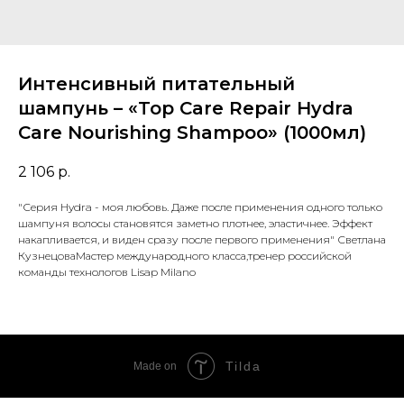
Интенсивный питательный
шампунь – «Top Care Repair Hydra
Care Nourishing Shampoo» (1000мл)
2 106
р.
"Серия Hydra - моя любовь. Даже после применения одного только
шампуня волосы становятся заметно плотнее, эластичнее. Эффект
накапливается, и виден сразу после первого применения" Светлана
КузнецоваМастер международного класса,тренер российской
команды технологов Lisap Milano
Tilda
Made on