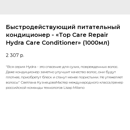
Быстродействующий питательный
кондиционер - «Top Care Repair
Hydra Care Conditioner» (1000мл)
2 307
р.
"Вся серия Hydra - это спасение для сухих, поврежденных волос.
Даже кондиционер заметно улучшит качество волос, они будут
плотнее, приобретут блеск и станут менее пористыми. Не утяжеляет
волосы" Светлана КузнецоваМастер международного класса,тренер
российской команды технологов Lisap Milano