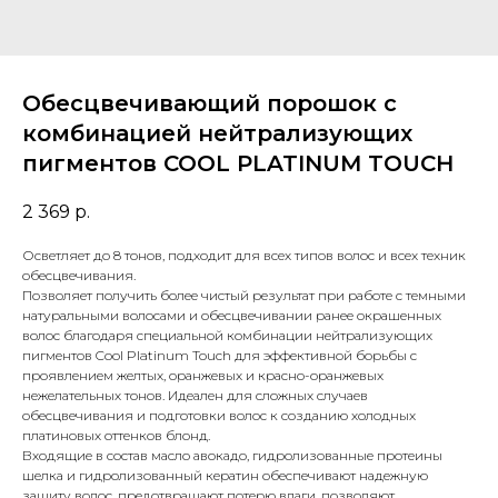
Обесцвечивающий порошок с
комбинацией нейтрализующих
пигментов COOL PLATINUM TOUCH
2 369
р.
Осветляет до 8 тонов, подходит для всех типов волос и всех техник
обесцвечивания.
Позволяет получить более чистый результат при работе с темными
натуральными волосами и обесцвечивании ранее окрашенных
волос благодаря специальной комбинации нейтрализующих
пигментов Cool Platinum Touch для эффективной борьбы с
проявлением желтых, оранжевых и красно-оранжевых
нежелательных тонов. Идеален для сложных случаев
обесцвечивания и подготовки волос к созданию холодных
платиновых оттенков блонд.
Входящие в состав масло авокадо, гидролизованные протеины
шелка и гидролизованный кератин обеспечивают надежную
защиту волос, предотвращают потерю влаги, позволяют