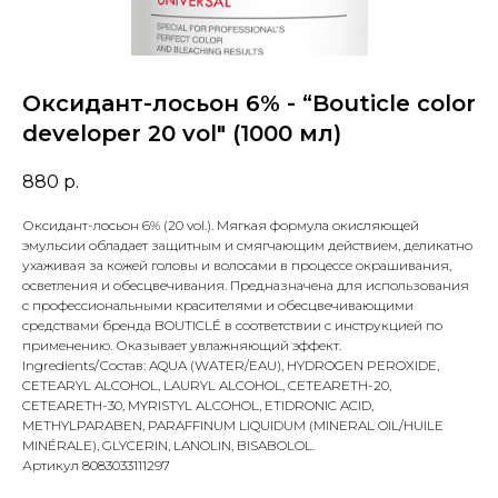
Оксидант-лосьон 6% - “Bouticle color
developer 20 vol" (1000 мл)
880
р.
Оксидант-лосьон 6% (20 vol.). Мягкая формула окисляющей
эмульсии обладает защитным и смягчающим действием, деликатно
ухаживая за кожей головы и волосами в процессе окрашивания,
осветления и обесцвечивания. Предназначена для использования
с профессиональными красителями и обесцвечивающими
средствами бренда BOUTICLÉ в соответствии с инструкцией по
применению. Оказывает увлажняющий эффект.
Ingredients/Состав: AQUA (WATER/EAU), HYDROGEN PEROXIDE,
CETEARYL ALCOHOL, LAURYL ALCOHOL, CETEARETH-20,
CETEARETH-30, MYRISTYL ALCOHOL, ETIDRONIC ACID,
METHYLPARABEN, PARAFFINUM LIQUIDUM (MINERAL OIL/HUILE
MINÉRALE), GLYCERIN, LANOLIN, BISABOLOL.
Артикул 8083033111297