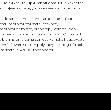
. Не смывайте. При использовании в качестве
лосы феном перед применением плойки или
tasiloxane, dimethiconol, amodime- thicone,
mal, isopropyl myristate, ethylhexyl
sopropyl palmitate, diisopropyl adipate, poly-
limonene, coumarin, cocos nucifera oil/ coconut
a biennis oil, argania spinosa kernel oil, aqua/water,
itensis flower, sodium poly- acrylate, peg-8/smdi
 serinate, ci 47000, tocopherol.