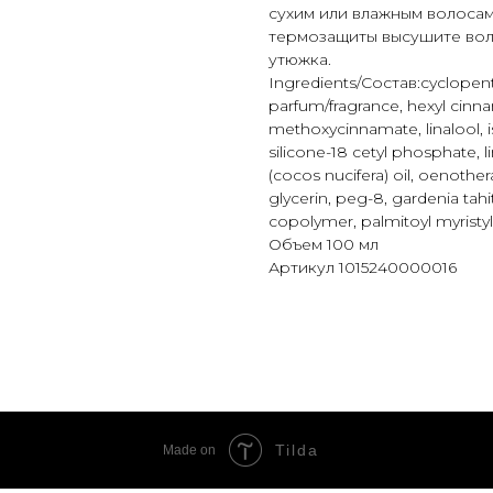
сухим или влажным волосам
термозащиты высушите во
утюжка.
Ingredients/Состав:cyclopen
parfum/fragrance, hexyl cinna
methoxycinnamate, linalool, i
silicone-18 cetyl phosphate, 
(cocos nucifera) oil, oenother
glycerin, peg-8, gardenia tah
copolymer, palmitoyl myristyl
Объем 100 мл
Артикул 1015240000016
Tilda
Made on