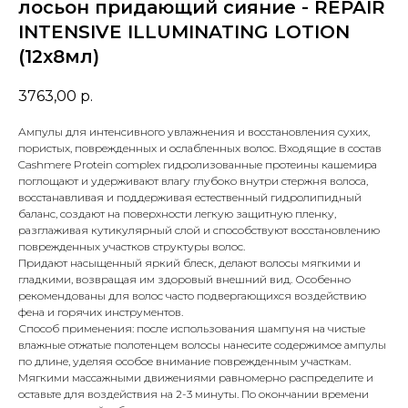
лосьон придающий сияние - REPAIR
INTENSIVE ILLUMINATING LOTION
(12x8мл)
3763,00
р.
Ампулы для интенсивного увлажнения и восстановления сухих,
пористых, поврежденных и ослабленных волос. Входящие в состав
Cashmere Protein complex гидролизованные протеины кашемира
поглощают и удерживают влагу глубоко внутри стержня волоса,
восстанавливая и поддерживая естественный гидролипидный
баланс, создают на поверхности легкую защитную пленку,
разглаживая кутикулярный слой и способствуют восстановлению
поврежденных участков структуры волос.
Придают насыщенный яркий блеск, делают волосы мягкими и
гладкими, возвращая им здоровый внешний вид. Особенно
рекомендованы для волос часто подвергающихся воздействию
фена и горячих инструментов.
Способ применения: после использования шампуня на чистые
влажные отжатые полотенцем волосы нанесите содержимое ампулы
по длине, уделяя особое внимание поврежденным участкам.
Мягкими массажными движениями равномерно распределите и
оставьте для воздействия на 2-3 минуты. По окончании времени